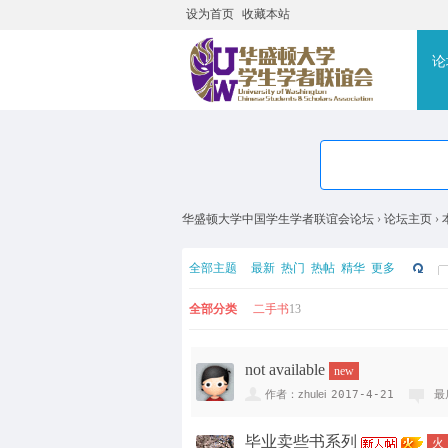
设为首页
收藏本站
搜
论
华盛顿大学中国学生学者联谊会论坛
›
论坛主页
›
全部主题
最新
热门
热帖
精华
更多
全部分类
二手书
13
not available
new
作者：zhulei
2017-4-21
最
毕业卖些书系列
火