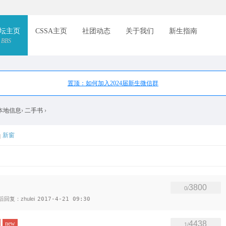
索
坛主页
CSSA主页
社团动态
关于我们
新生指南
BBS
置顶：如何加入2024届新生微信群
本地信息
›
二手书
›
新窗
3800
0/
后回复：zhulei
2017-4-21 09:30
4438
new
1/