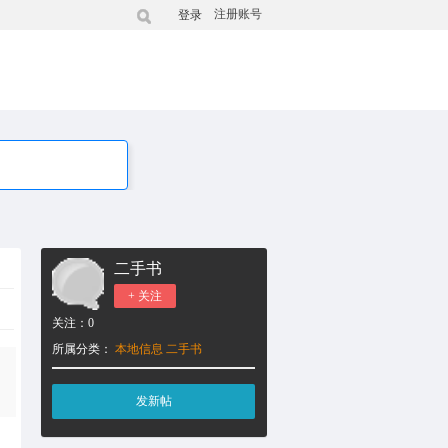
注册账号
登录
二手书
+ 关注
关注：
0
所属分类：
本地信息
二手书
发新帖