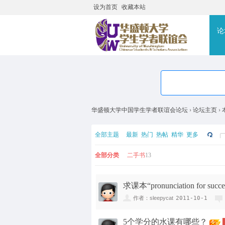
设为首页
收藏本站
搜
论
华盛顿大学中国学生学者联谊会论坛
›
论坛主页
›
全部主题
最新
热门
热帖
精华
更多
全部分类
二手书
13
求课本“pronunciation for succe
作者：sleepycat
2011-10-1
5个学分的水课有哪些？