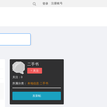
注册账号
登录
二手书
+ 关注
关注：
0
所属分类：
本地信息
二手书
发新帖