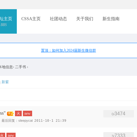
索
坛主页
CSSA主页
社团动态
关于我们
新生指南
BBS
置顶：如何加入2024届新生微信群
本地信息
›
二手书
›
新窗
ss"
3474
火
new
0/
最后回复：sleepycat
2011-10-1 21:39
7333
火
new
3/