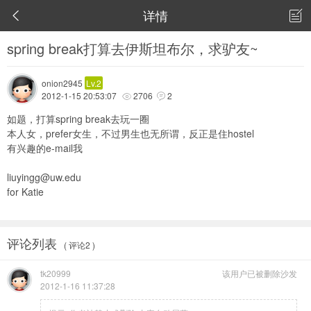
详情


spring break打算去伊斯坦布尔，求驴友~
onion2945
Lv.2
2012-1-15 20:53:07
2706
2


如题，打算spring break去玩一圈
本人女，prefer女生，不过男生也无所谓，反正是住hostel
有兴趣的e-mail我
liuyingg@uw.edu
for Katie
评论列表
( 评论2 )
tk20999
该用户已被删除
沙发
2012-1-16 11:37:28