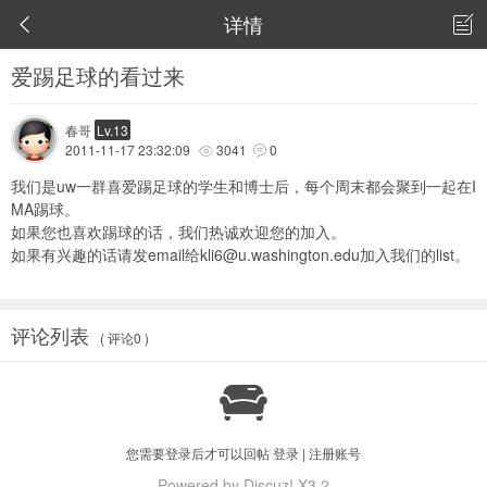
详情


爱踢足球的看过来
春哥
Lv.13
2011-11-17 23:32:09
3041
0


我们是uw一群喜爱踢足球的学生和博士后，每个周末都会聚到一起在I
MA踢球。
如果您也喜欢踢球的话，我们热诚欢迎您的加入。
如果有兴趣的话请发email给
kli6@u.washington.edu
加入我们的list。
评论列表
( 评论0 )

您需要登录后才可以回帖
登录
|
注册账号
Powered by Discuz! X3.2