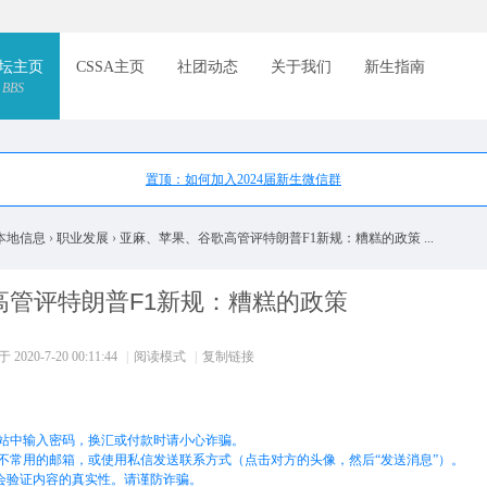
索
坛主页
CSSA主页
社团动态
关于我们
新生指南
BBS
置顶：如何加入2024届新生微信群
本地信息
›
职业发展
›
亚麻、苹果、谷歌高管评特朗普F1新规：糟糕的政策 ...
高管评特朗普F1新规：糟糕的政策
2020-7-20 00:11:44
|
阅读模式
|
复制链接
站中输入密码，换汇或付款时请小心诈骗。
不常用的邮箱，或使用私信发送联系方式（点击对方的头像，然后“发送消息”）。
不会验证内容的真实性。请谨防诈骗。