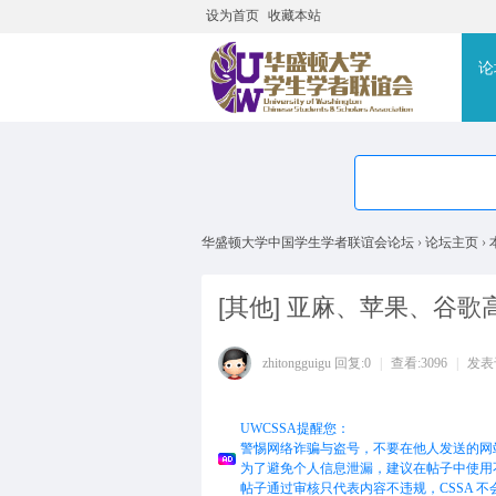
设为首页
收藏本站
搜
论
华盛顿大学中国学生学者联谊会论坛
›
论坛主页
›
[其他]
亚麻、苹果、谷歌
zhitongguigu
回复:0
|
查看:3096
|
发表于 
UWCSSA提醒您：
警惕网络诈骗与盗号，不要在他人发送的网
为了避免个人信息泄漏，建议在帖子中使用
帖子通过审核只代表内容不违规，CSSA 