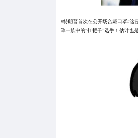
#特朗普首次在公开场合戴口罩#这
罩一族中的“扛把子”选手！估计也