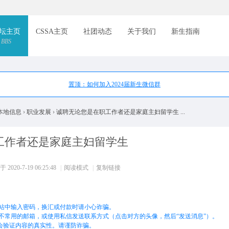
索
坛主页
CSSA主页
社团动态
关于我们
新生指南
BBS
置顶：如何加入2024届新生微信群
本地信息
›
职业发展
›
诚聘无论您是在职工作者还是家庭主妇留学生 ...
工作者还是家庭主妇留学生
 2020-7-19 06:25:48
|
阅读模式
|
复制链接
站中输入密码，换汇或付款时请小心诈骗。
不常用的邮箱，或使用私信发送联系方式（点击对方的头像，然后“发送消息”）。
不会验证内容的真实性。请谨防诈骗。