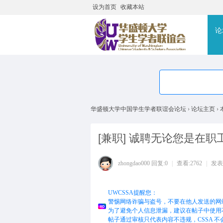
设为首页
收藏本站
搜
论
华盛顿大学中国学生学者联谊会论坛
›
论坛主页
›
[兼职]
诚聘无论您是在职
zhongdao000
回复:0
|
查看:2762
|
发表于
UWCSSA提醒您：
警惕网络诈骗与盗号，不要在他人发送的网
为了避免个人信息泄漏，建议在帖子中使用
帖子通过审核只代表内容不违规，CSSA 