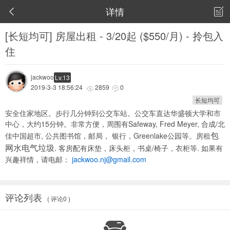
详情


[长短均可] 房屋出租 - 3/20起 ($550/月) - 拎包入
住
jackwoo
Lv.13
2019-3-3 18:56:24
2859
0


长短均可
安全住家地区。步行几分钟到公交车站。公交车直达华盛顿大学和市
中心，大约15分钟。非常方便，周围有Safeway, Fred Meyer, 合成/北
包
佳中国超市, 公共图书馆，邮局， 银行，Greenlake公园等。房租
网水电气垃圾
.
客房配有床垫，床头柜，书桌/椅子，衣柜等. 如果有
兴趣祥情，请电邮：
jackwoo.nj@gmail.com
评论列表
( 评论0 )
