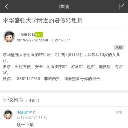
详情


求华盛顿大学附近的暑假转租房
小辣椒1012
Lv.1
2019-2-27 20:55:48
2415
1


求租
求华盛顿大学附近的转租房，7月初到8月底住，我带我10岁的女儿
住。
要求：出行方便，安全，附近图书馆，游泳馆，超市，能做饭，有浴
室。
微信：13667117730，非诚勿扰。我会照看号你的房子。
评论列表
( 评论1 )
小辣椒1012
沙发
2019-2-27 21:11:13
顶一下顶