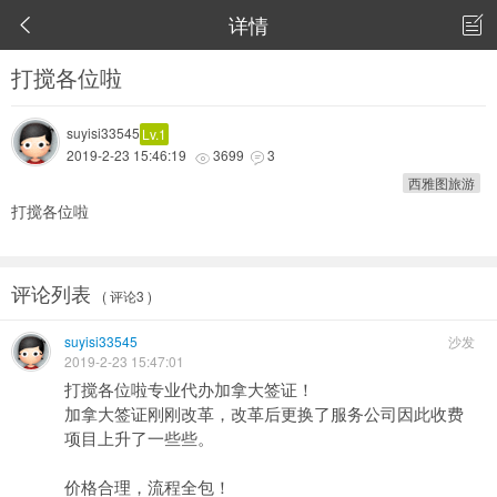
详情


打搅各位啦
suyisi33545
Lv.1
2019-2-23 15:46:19
3699
3


西雅图旅游
打搅各位啦
评论列表
( 评论3 )
suyisi33545
沙发
2019-2-23 15:47:01
打搅各位啦专业代办加拿大签证！
加拿大签证刚刚改革，改革后更换了服务公司因此收费
项目上升了一些些。
价格合理，流程全包！