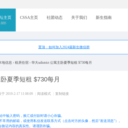
索
坛主页
CSSA主页
社团动态
关于我们
新生指南
BBS
置顶：如何加入2024届新生微信群
本地信息
›
租房住宿
›
华大udistrict 公寓主卧夏季短租 $730每月
公寓主卧夏季短租 $730每月
 2019-2-17 11:08:09
|
阅读模式
|
复制链接
站中输入密码，换汇或付款时请小心诈骗。
不常用的邮箱，或使用私信发送联系方式（点击对方的头像，然后“发送消息”）。
不会验证内容的真实性。请谨防诈骗。