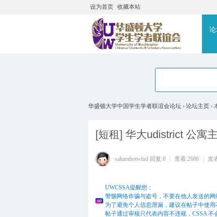
设为首页
收藏本站
搜
论
华盛顿大学中国学生学者联谊会论坛
›
论坛主页
›
[短租]
华大udistrict 
saharahotwind
回复:0
|
查看:2686
|
发表于
UWCSSA提醒您：
警惕网络诈骗与盗号，不要在他人发送的网
为了避免个人信息泄漏，建议在帖子中使用
帖子通过审核只代表内容不违规，CSSA 