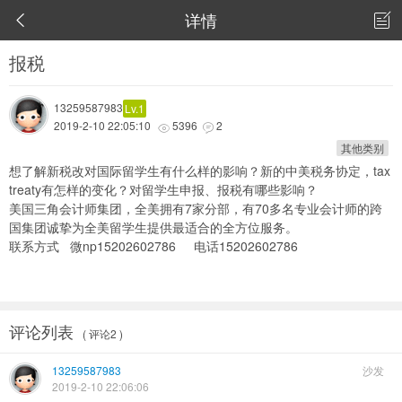
详情


报税
13259587983
Lv.1
2019-2-10 22:05:10
5396
2


其他类别
想了解新税改对国际留学生有什么样的影响？新的中美税务协定，tax
treaty有怎样的变化？对留学生申报、报税有哪些影响？
美国三角会计师集团，全美拥有7家分部，有70多名专业会计师的跨
国集团诚挚为全美留学生提供最适合的全方位服务。
联系方式 微np15202602786 电话15202602786
评论列表
( 评论2 )
13259587983
沙发
2019-2-10 22:06:06