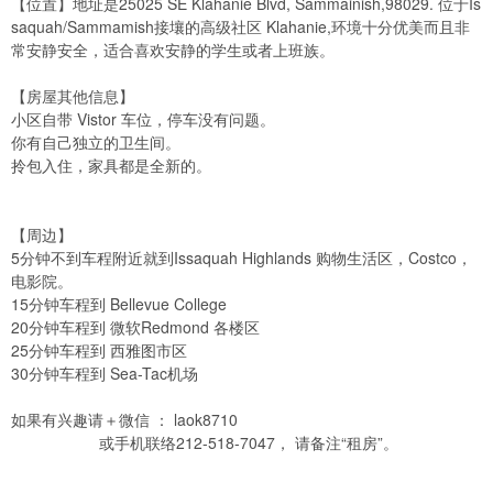
【位置】
地址是25025 SE Klahanie Blvd, Sammainish,98029. 位于Is
saquah/Sammamish接壤的高级社区 Klahanie,环境十分优美而且非
常安静安全，适合喜欢安静的学生或者上班族。
【房屋其他信息】
小区自带 Vistor 车位，停车没有问题。
你有自己独立的卫生间。
拎包入住，家具都是全新的。
【周边】
5分钟不到车程附近就到Issaquah Highlands 购物生活区，Costco，
电影院。
15分钟车程到 Bellevue College
20分钟车程到 微软Redmond 各楼区
25分钟车程到 西雅图市区
30分钟车程到 Sea-Tac机场
如果有兴趣请＋微信 ： laok8710
或手机联络212-518-7047， 请备注“租房”。