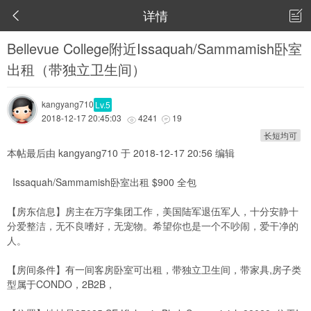
详情


Bellevue College附近Issaquah/Sammamish卧室
出租（带独立卫生间）
kangyang710
Lv.5
2018-12-17 20:45:03
4241
19


长短均可
本帖最后由 kangyang710 于 2018-12-17 20:56 编辑
Issaquah/Sammamish卧室出租 $900 全包
【房东信息】
房主在万字集团工作，美国陆军退伍军人，十分
安静十
分爱整洁，无不良嗜好，无宠物。希望你也是一个不吵闹，爱干净的
人。
【房间条件】
有一间客房卧室可出租，带独立卫生间，带家具,房子类
型属于CONDO，2B2B，