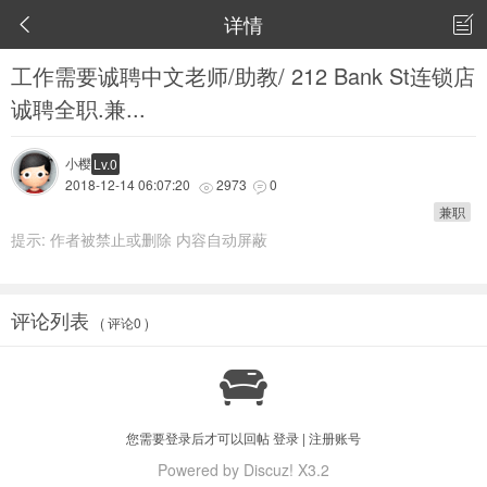
详情


工作需要诚聘中文老师/助教/ 212 Bank St连锁店
诚聘全职.兼...
小樱
Lv.0
2018-12-14 06:07:20
2973
0


兼职
提示:
作者被禁止或删除 内容自动屏蔽
评论列表
( 评论0 )

您需要登录后才可以回帖
登录
|
注册账号
Powered by Discuz! X3.2