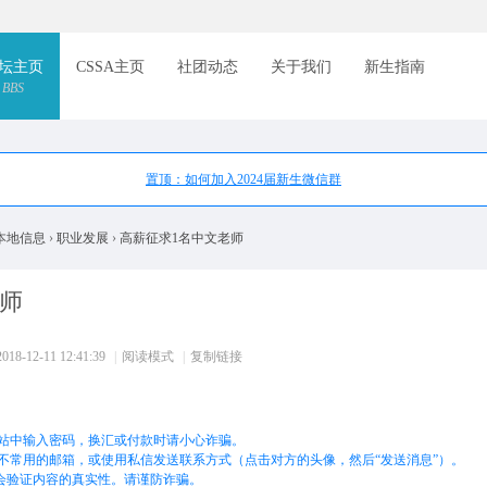
索
坛主页
CSSA主页
社团动态
关于我们
新生指南
BBS
置顶：如何加入2024届新生微信群
本地信息
›
职业发展
›
高薪征求1名中文老师
师
8-12-11 12:41:39
|
阅读模式
|
复制链接
站中输入密码，换汇或付款时请小心诈骗。
不常用的邮箱，或使用私信发送联系方式（点击对方的头像，然后“发送消息”）。
不会验证内容的真实性。请谨防诈骗。