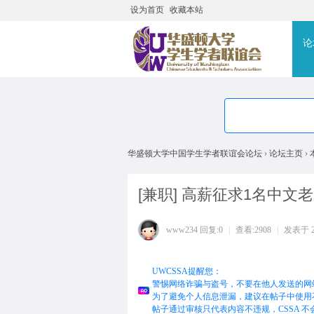
设为首页
收藏本站
搜
论
华盛顿大学中国学生学者联谊会论坛
›
论坛主页
›
[兼职]
高薪征求1名中文老
www234
回复:0
|
查看:2908
|
发表于 201
UWCSSA提醒您：
警惕网络诈骗与盗号，不要在他人发送的网
为了避免个人信息泄漏，建议在帖子中使用
帖子通过审核只代表内容不违规，CSSA 