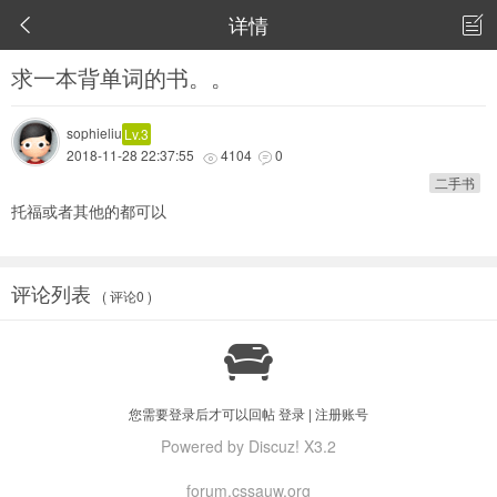
详情


求一本背单词的书。。
sophieliu
Lv.3
2018-11-28 22:37:55
4104
0


二手书
托福或者其他的都可以
评论列表
( 评论0 )

您需要登录后才可以回帖
登录
|
注册账号
Powered by Discuz! X3.2
forum.cssauw.org