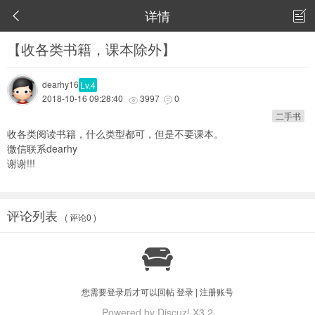
详情


【收各类书籍，课本除外】
dearhy16
Lv.4
2018-10-16 09:28:40
3997
0


二手书
收各类阅读书籍，什么类型都可，但是不要课本。
微信联系dearhy
谢谢!!!
评论列表
( 评论0 )

您需要登录后才可以回帖
登录
|
注册账号
Powered by Discuz! X3.2