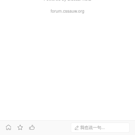
forum.cssauw.org



我也说一句...