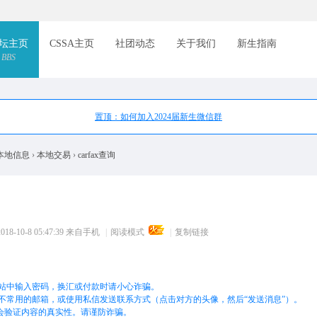
索
坛主页
CSSA主页
社团动态
关于我们
新生指南
BBS
置顶：如何加入2024届新生微信群
本地信息
›
本地交易
›
carfax查询
8-10-8 05:47:39
来自手机
|
阅读模式
|
复制链接
站中输入密码，换汇或付款时请小心诈骗。
不常用的邮箱，或使用私信发送联系方式（点击对方的头像，然后“发送消息”）。
不会验证内容的真实性。请谨防诈骗。