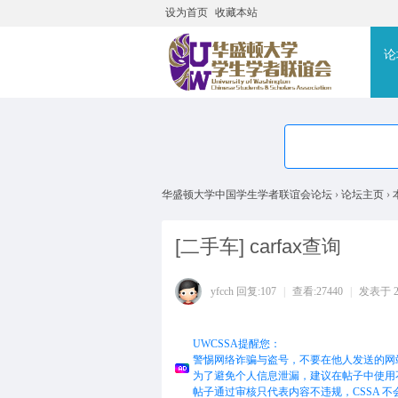
设为首页
收藏本站
搜
论
华盛顿大学中国学生学者联谊会论坛
›
论坛主页
›
[二手车]
carfax查询
yfcch
回复:107
|
查看:27440
|
发表于 201
UWCSSA提醒您：
警惕网络诈骗与盗号，不要在他人发送的网
为了避免个人信息泄漏，建议在帖子中使用
帖子通过审核只代表内容不违规，CSSA 