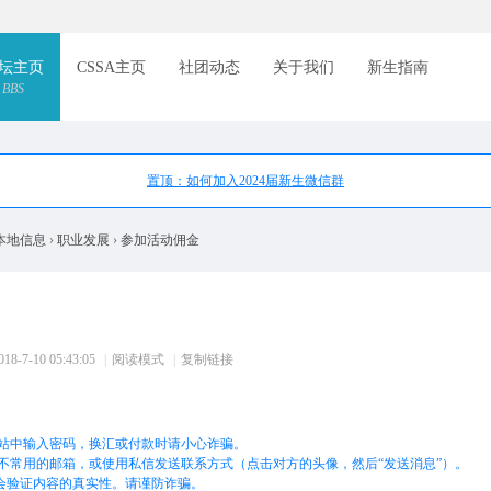
索
坛主页
CSSA主页
社团动态
关于我们
新生指南
BBS
置顶：如何加入2024届新生微信群
本地信息
›
职业发展
›
参加活动佣金
8-7-10 05:43:05
|
阅读模式
|
复制链接
站中输入密码，换汇或付款时请小心诈骗。
不常用的邮箱，或使用私信发送联系方式（点击对方的头像，然后“发送消息”）。
不会验证内容的真实性。请谨防诈骗。