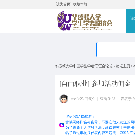
设为首页
收藏本站
搜
论
华盛顿大学中国学生学者联谊会论坛
›
论坛主页
›
[自由职业]
参加活动佣金
tuckki23
回复:2
|
查看:3436
|
发表于 201
UWCSSA提醒您：
警惕网络诈骗与盗号，不要在他人发送的网
为了避免个人信息泄漏，建议在帖子中使用
帖子通过审核只代表内容不违规，CSSA 