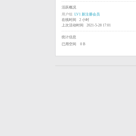
活跃概况
学
用户组
LV1 新注册会员
在线时间
2 小时
上次活动时间
2021-5-28 17:01
中
统计信息
已用空间
0 B
国
学
生
学