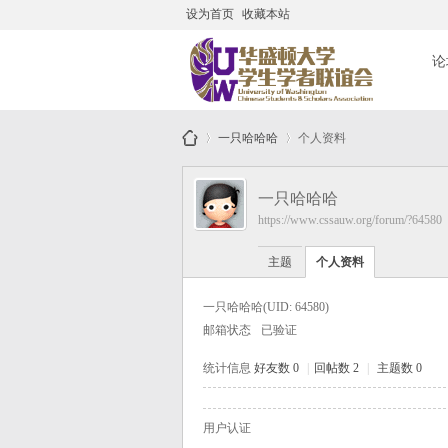
设为首页
收藏本站
搜
论
一只哈哈哈
个人资料
华
一只哈哈哈
https://www.cssauw.org/forum/?64580
盛
主题
个人资料
一只哈哈哈
(UID: 64580)
顿
邮箱状态
已验证
统计信息
好友数 0
|
回帖数 2
|
主题数 0
大
用户认证