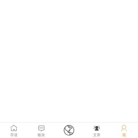





导读
板块
文章
我