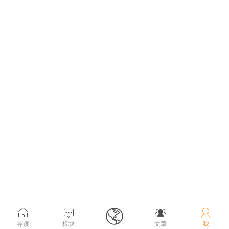





导读
板块
文章
我