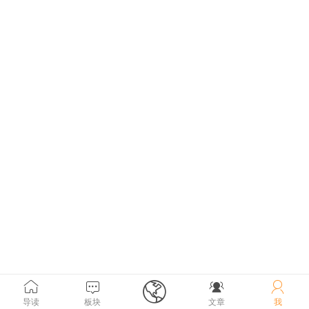





导读
板块
文章
我