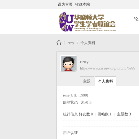
设为首页
收藏本站
搜
论
reny
个人资料
华
reny
https://www.cssauw.org/forum/?5999
盛
主题
个人资料
reny
(UID: 5999)
顿
邮箱状态
未验证
统计信息
好友数 0
|
回帖数 1
|
主题数 3
大
用户认证