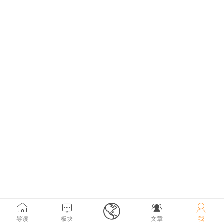





导读
板块
文章
我