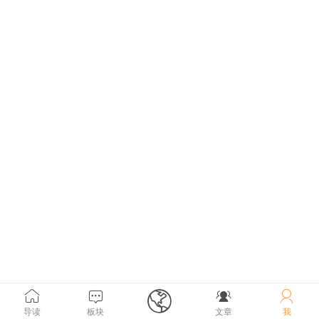





导读
板块
文章
我