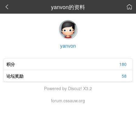
yanvon的资料


yanvon
积分
180
论坛奖励
58
Powered by Discuz! X3.2
forum.cssauw.org