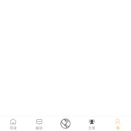





导读
板块
文章
我