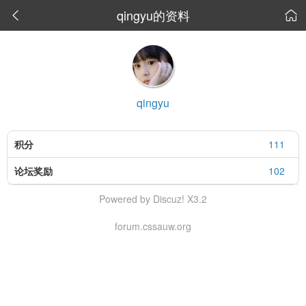
qingyu的资料


qingyu
积分
111
论坛奖励
102
Powered by Discuz! X3.2
forum.cssauw.org