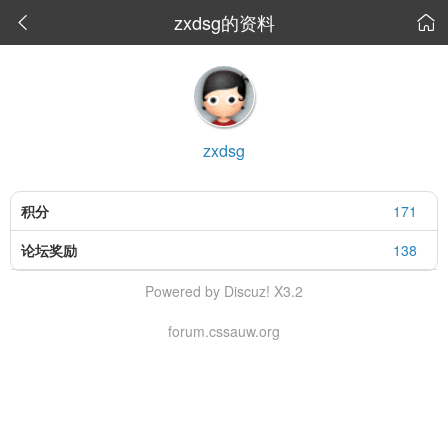
zxdsg的资料


zxdsg
积分
171
论坛奖励
138
Powered by Discuz! X3.2
forum.cssauw.org