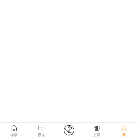





导读
板块
文章
我