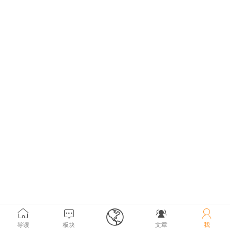





导读
板块
文章
我