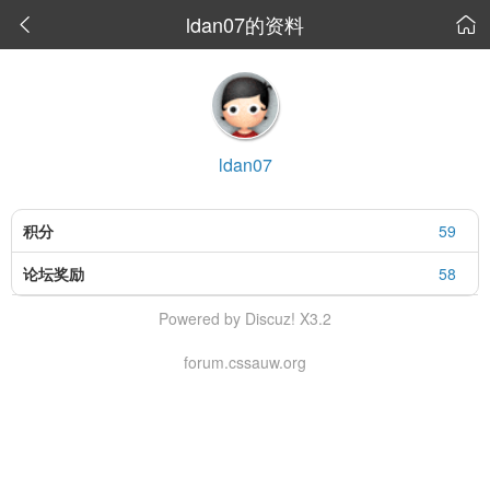
ldan07的资料


ldan07
积分
59
论坛奖励
58
Powered by Discuz! X3.2
forum.cssauw.org