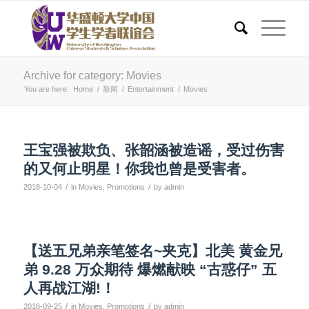
Archive for category: Movies
You are here:
Home
/
新闻
/
Entertainment
/
Movies
王宝强被欺负、张韶涵被造谣，受过伤害
的又何止明星！你我也曾是受害者。
/
/
2018-10-04
in
Movies
,
Promotions
by
admin
【送五兄弟亲笔签名~夹克】北美 黄金兄
弟 9.28 万众期待 爆燃献映 “古惑仔” 五
人再战江湖!！
/
/
2018-09-25
in
Movies
,
Promotions
by
admin