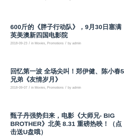
600斤的《胖子行动队》，9月30日塞满
英美澳新四国电影院
/
/
2018-09-23
in
Movies
,
Promotions
by
admin
回忆第一波 全场尖叫！郑伊健、陈小春5
兄弟《友情岁月》
/
/
2018-09-07
in
Movies
,
Promotions
by
admin
甄子丹强势归来，电影《大师兄- BIG
BROTHER》北美 8.31 重磅热映！（点
击送U盘哦）