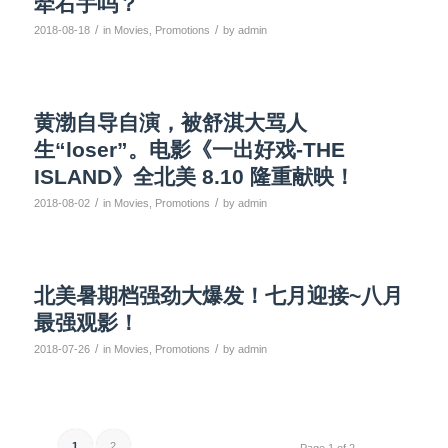
牵右手吗？
/
/
2018-08-18
in
Movies
,
Promotions
by
admin
黄渤自导自演，被舒淇大骂人
生“loser”。电影《一出好戏-THE
ISLAND》全北美 8.10 隆重献映！
/
/
2018-08-02
in
Movies
,
Promotions
by
admin
北美暑期档强劲大爆发！七月迎接~八月
最强观影！
/
/
2018-07-26
in
Movies
,
Promotions
by
admin
1
2