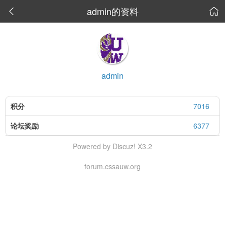
admin的资料


admin
积分
7016
论坛奖励
6377
Powered by Discuz! X3.2
forum.cssauw.org