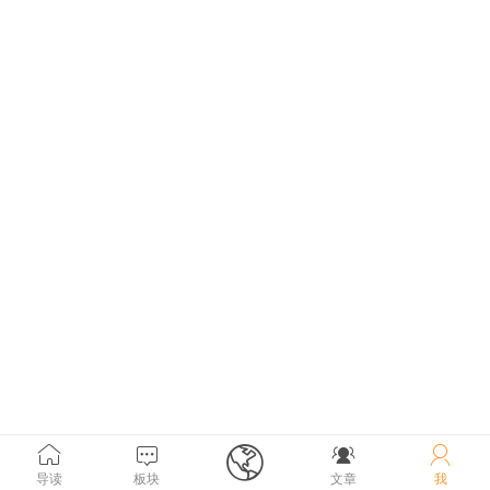





导读
板块
文章
我