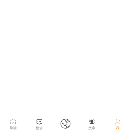





导读
板块
文章
我