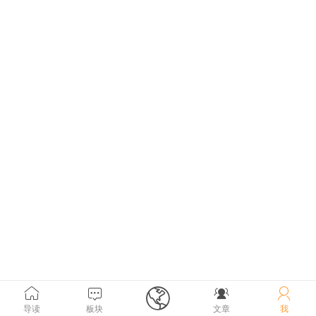





导读
板块
文章
我