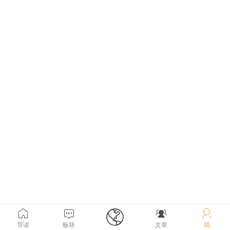





导读
板块
文章
我