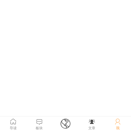





导读
板块
文章
我