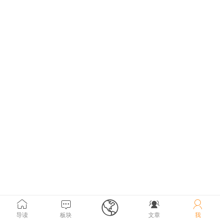





导读
板块
文章
我