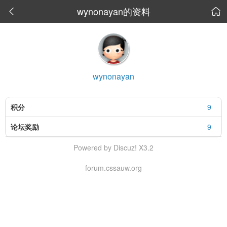
wynonayan的资料


wynonayan
积分
9
论坛奖励
9
Powered by Discuz! X3.2
forum.cssauw.org