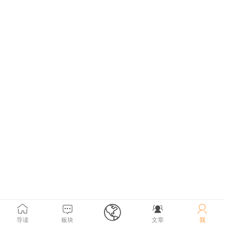





导读
板块
文章
我