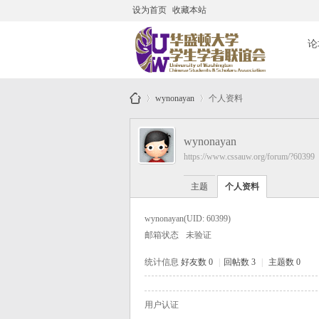
设为首页
收藏本站
搜
论
wynonayan
个人资料
华
wynonayan
https://www.cssauw.org/forum/?60399
盛
主题
个人资料
wynonayan
(UID: 60399)
顿
邮箱状态
未验证
统计信息
好友数 0
|
回帖数 3
|
主题数 0
大
用户认证