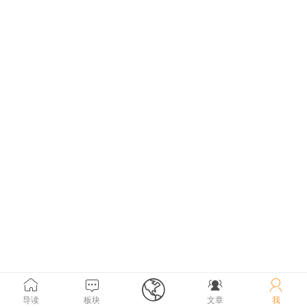





导读
板块
文章
我