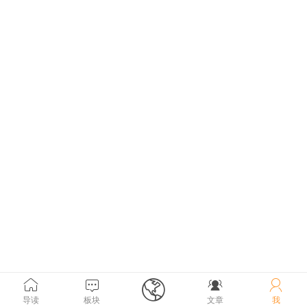





导读
板块
文章
我