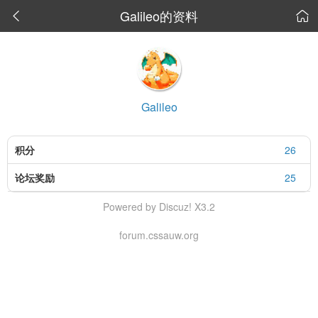
Galileo的资料


Galileo
积分
26
论坛奖励
25
Powered by Discuz! X3.2
forum.cssauw.org