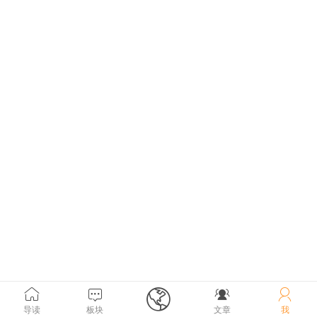





导读
板块
文章
我