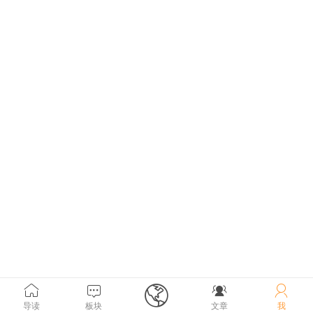





导读
板块
文章
我