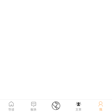





导读
板块
文章
我