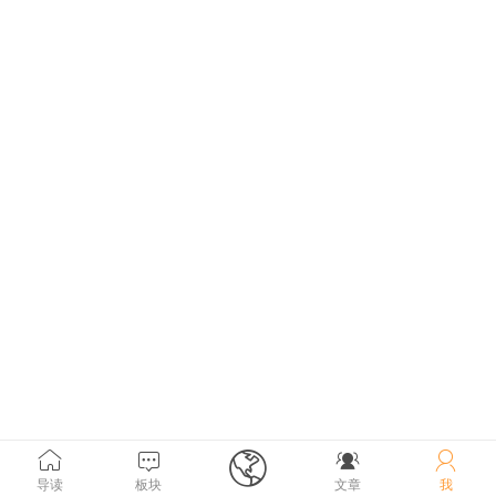





导读
板块
文章
我