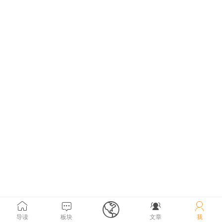





导读
板块
文章
我