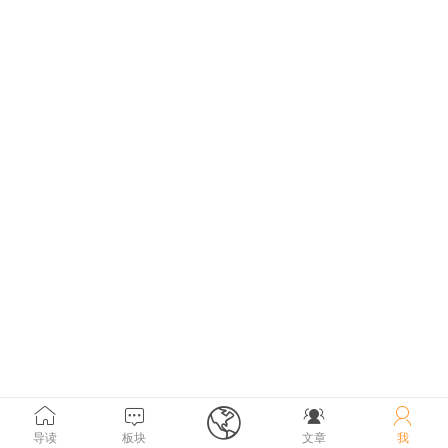





导读
板块
文章
我