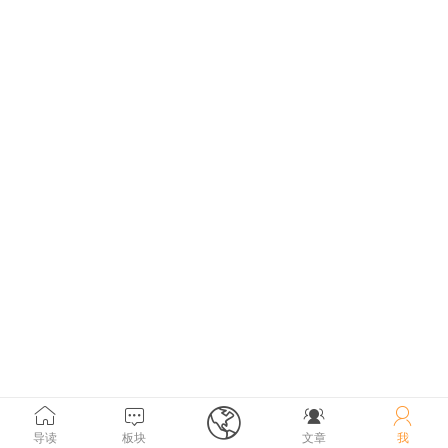





导读
板块
文章
我