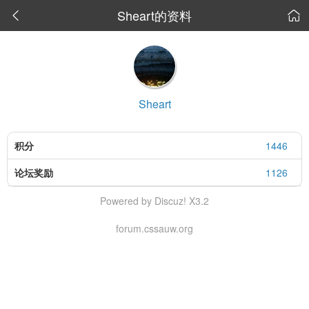
Sheart的资料


Sheart
积分
1446
论坛奖励
1126
Powered by Discuz! X3.2
forum.cssauw.org