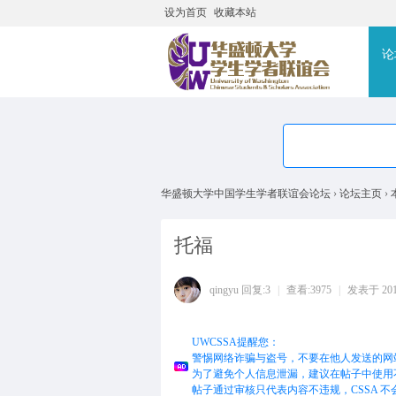
设为首页
收藏本站
搜
论
华盛顿大学中国学生学者联谊会论坛
›
论坛主页
›
托福
qingyu
回复:3
|
查看:3975
|
发表于 2017-
UWCSSA提醒您：
警惕网络诈骗与盗号，不要在他人发送的网
为了避免个人信息泄漏，建议在帖子中使用
帖子通过审核只代表内容不违规，CSSA 