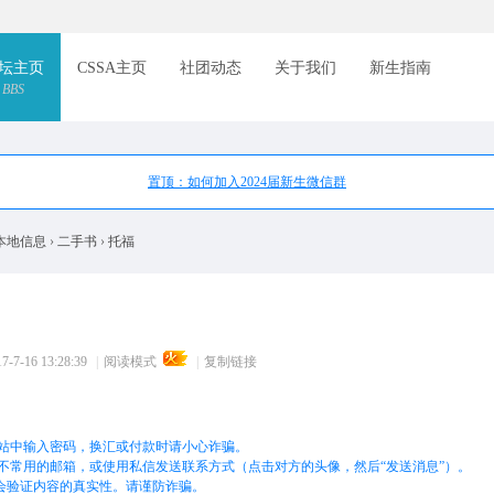
索
坛主页
CSSA主页
社团动态
关于我们
新生指南
BBS
置顶：如何加入2024届新生微信群
本地信息
›
二手书
›
托福
7-16 13:28:39
|
阅读模式
|
复制链接
站中输入密码，换汇或付款时请小心诈骗。
不常用的邮箱，或使用私信发送联系方式（点击对方的头像，然后“发送消息”）。
不会验证内容的真实性。请谨防诈骗。