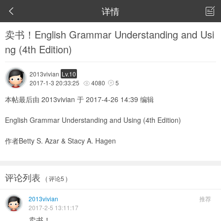
详情


卖书！English Grammar Understanding and Usi
ng (4th Edition)
2013vivian
Lv.10
2017-1-3 20:33:25
4080
5


本帖最后由 2013vivian 于 2017-4-26 14:39 编辑
English Grammar Understanding and Using (4th Edition)
作者Betty S. Azar & Stacy A. Hagen
评论列表
( 评论5 )
2013vivian
推荐
2017-2-5 13:11:17
卖书！