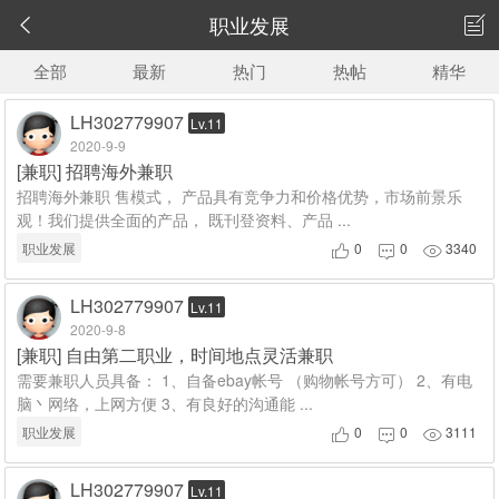
职业发展


全部
最新
热门
热帖
精华
LH302779907
Lv.11
2020-9-9
[
兼职
]
招聘海外兼职
招聘海外兼职 售模式， 产品具有竞争力和价格优势，市场前景乐
观！我们提供全面的产品， 既刊登资料、产品 ...
职业发展
0
0
3340



LH302779907
Lv.11
2020-9-8
[
兼职
]
自由第二职业，时间地点灵活兼职
需要兼职人员具备： 1、自备ebay帐号 （购物帐号方可） 2、有电
脑丶网络，上网方便 3、有良好的沟通能 ...
职业发展
0
0
3111



LH302779907
Lv.11