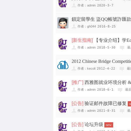
作者：admin
2020-3-7
鎖定留學生 盜QQ帳號詐匯
作者：gh044
2016-8-25
[
新生指南
]
【专业介绍】学Ed
作者：admin
2018-5-30
最
2012 Chinese Bridge Competitio
作者：kecoli
2012-4-22
最
[
推广
]
西雅图就业环境分析 &
作者：admin
2018-6-1
最后
[
公告
]
验证邮件故障已修复
作者：admin
2021-8-31
最
[
公告
]
论坛升级
new