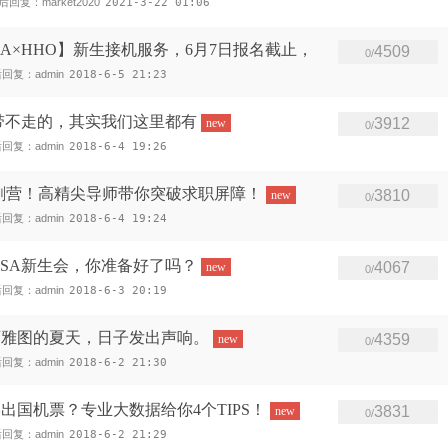
后回复：market2020
2021-3-22 01:06
×UWCSSA×HHO】新生接机服务，6月7日报名截止，
4509
0/
回复：admin
2018-6-5 21:23
带不走的，其实我们这里都有
3912
new
0/
回复：admin
2018-6-4 19:26
ey秋招冲刺营！高精尖导师带你突破求职屏障！
3810
new
0/
回复：admin
2018-6-4 19:24
SSA新生会，你准备好了吗？
4067
new
0/
回复：admin
2018-6-3 20:19
西雅图的夏天，日子发出声响。
4359
new
0/
回复：admin
2018-6-2 21:30
出国机票？专业大数据给你4个TIPS！
3831
new
0/
回复：admin
2018-6-2 21:29