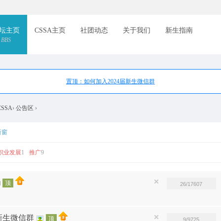
索
坛主页
CSSA主页
社团动态
关于我们
新生指南
BBS
置顶：如何加入2024届新生微信群
CSSA
›
公告区
›
新窗
职业发展
1
推广
9
顶
26/17607
新生微信群
顶
9/9725