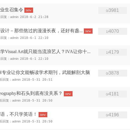
级毕业生召集令
3981
new
0/
回复：admin
2018-6-2 21:28
设计－那些熬过的漫漫长夜，还好有盏...
4070
new
1/
回复：admin
2018-6-1 22:10
isual Art就只能当流浪艺人？IVA让你十...
4179
1/
回复：admin
2018-6-1 22:10
CH专业让你文能畅读学术期刊，武能解剖大脑
3878
0/
后回复：admin
2018-5-31 20:51
ography和石头到底有没关系？
4181
new
0/
后回复：admin
2018-5-31 20:50
英语，不只学英语！
4196
new
0/
后回复：admin
2018-5-31 20:50