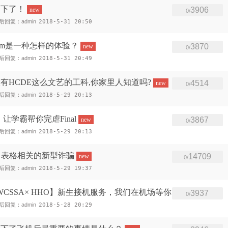
倒下了！
3906
new
0/
后回复：admin
2018-5-31 20:50
ogram是一种怎样的体验？
3870
new
0/
后回复：admin
2018-5-31 20:49
有HCDE这么文艺的工科,你家里人知道吗?
4514
new
0/
后回复：admin
2018-5-29 20:13
ew丨让学霸帮你完虐Final
3867
new
0/
后回复：admin
2018-5-29 20:13
EN 表格相关的新型诈骗
14709
new
0/
后回复：admin
2018-5-29 19:37
fe× UWCSSA× HHO】新生接机服务，我们在机场等你
3937
0/
后回复：admin
2018-5-28 20:29