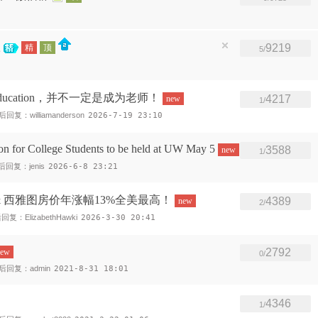
款
9219
精
顶
5/
ucation，并不一定是成为老师！
4217
new
1/
后回复：williamanderson
2026-7-19 23:10
n for College Students to be held at UW May 5
3588
new
1/
后回复：jenis
2026-6-8 23:21
 西雅图房价年涨幅13%全美最高！
4389
new
2/
回复：ElizabethHawki
2026-3-30 20:41
2792
new
0/
后回复：admin
2021-8-31 18:01
4346
1/