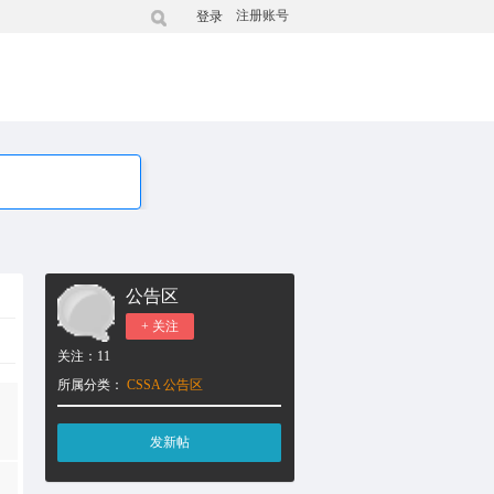
注册账号
登录
公告区
+ 关注
关注：
11
所属分类：
CSSA
公告区
发新帖